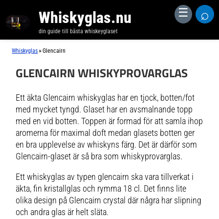
⌕
☰
Whiskyglas.nu
din guide till bästa whiskeyglaset
»
Whiskyglas
Glencairn
GLENCAIRN WHISKYPROVARGLAS
Ett äkta Glencairn whiskyglas har en tjock, botten/fot
med mycket tyngd. Glaset har en avsmalnande topp
med en vid botten. Toppen är formad för att samla ihop
aromerna för maximal doft medan glasets botten ger
en bra upplevelse av whiskyns färg. Det är därför som
Glencairn-glaset är så bra som whiskyprovarglas.
Ett whiskyglas av typen glencairn ska vara tillverkat i
äkta, fin kristallglas och rymma 18 cl. Det finns lite
olika design på Glencairn crystal där några har slipning
och andra glas är helt släta.