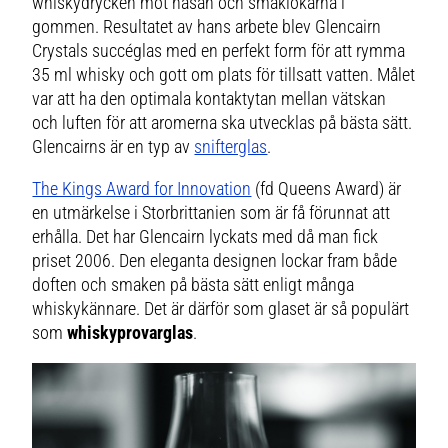
whiskydrycken mot näsan och smaklökarna i
gommen. Resultatet av hans arbete blev Glencairn
Crystals succéglas med en perfekt form för att rymma
35 ml whisky och gott om plats för tillsatt vatten. Målet
var att ha den optimala kontaktytan mellan vätskan
och luften för att aromerna ska utvecklas på bästa sätt.
Glencairns är en typ av
snifterglas
.
The Kings Award for Innovation
(fd Queens Award) är
en utmärkelse i Storbrittanien som är få förunnat att
erhålla. Det har Glencairn lyckats med då man fick
priset 2006. Den eleganta designen lockar fram både
doften och smaken på bästa sätt enligt många
whiskykännare. Det är därför som glaset är så populärt
som
whiskyprovarglas
.