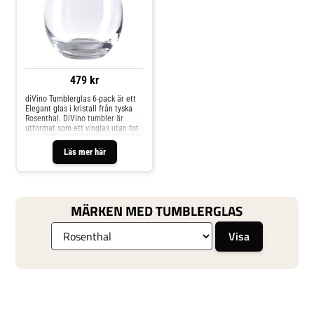
479 kr
diVino Tumblerglas 6-pack är ett
Elegant glas i kristall från tyska
Rosenthal. DiVino tumbler är
utformat som ett vinglas utan fot
och stjälk, och matchar perfekt till
de övriga glasen i serien diVino.
Läs mer här
Stilrent vattenglas som lämpar sig
bra till både vatten och vin.Tål
maskindisk Volym: 44 cl Höjd: 11
cm Ø: 6 cm
MÄRKEN MED TUMBLERGLAS