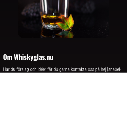
Om Whiskyglas.nu
Har du förslag och idéer får du gärna kontakta oss på hej [snabel-
a] whiskyglas.nu. Vi skriver
guider om whiskyglas, whiskyservering
och provning
. Sajten drivs av GetWebbed AB.
Varumärken
Listan på alla märken
som vi listar på sajten.
Integritetspolicy
Här kan du läsa om
sajtens integritetspolicy
.